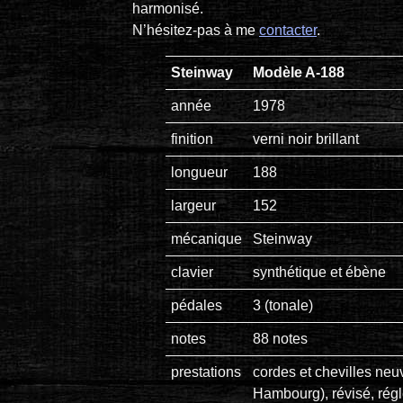
harmonisé.
N’hésitez-pas à me
contacter
.
Steinway
Modèle A-188
année
1978
finition
verni noir brillant
longueur
188
largeur
152
mécanique
Steinway
clavier
synthétique et ébène
pédales
3 (tonale)
notes
88 notes
prestations
cordes et chevilles neu
Hambourg), révisé, rég