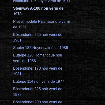
Hoffmann 123 noyer verni de 1977
Steinway A-188 noir verni de
1978
Pleyel modèle F palissandre verni
de 1931
Bösendorfer 225 noir verni de
1981
Sauter 182 Noyer satiné de 1986
Euterpe 120 Romantique noir
verni de 1988
Bösendorfer 170 noir verni de
1981
Euterpe 114 noir verni de 1977
Bösendorfer 225 noir verni de
1973
Bösendorfer 200 noir verni de