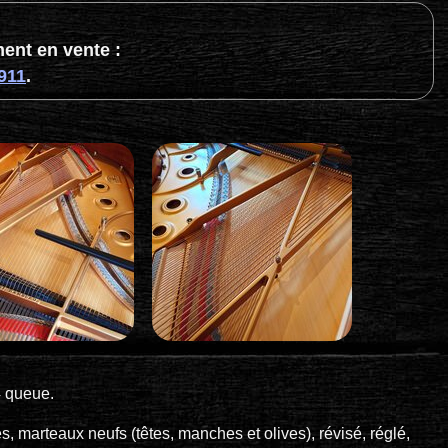
ent en vente :
911
.
4 queue.
s, marteaux neufs (têtes, manches et olives), révisé, réglé,