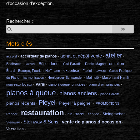
d’occasion d’exception.
Rechercher :
Mots-clés
atelier
achat et dépôt-vente
·
accordeur de pianos
·
·
·
accord
·
·
Bösendorfer
·
·
·
entretien
·
Bechstein
Cité Paradis
Daniel Magne
Blüthner
·
·
expertise
·
·
·
Érard
Euterpe, Feurich, Hoffmann
Fazioli
Guide Pratique
Gaveau
·
·
·
·
·
du Piano
harmonisation
Herrburger-Schwander
Malmsjö
Mason and Hamlin
·
Paris
·
·
·
nouveaux locaux
piano à queue, principes
piano droit, principes
pianos à queue
pianos anciens
·
·
·
pianos droits
Pleyel
pianos récents
Pleyel "à peigne"
·
·
·
·
PROMOTIONS
restauration
·
·
·
·
Steingraeber
·
Renner
rue Charlot
service
Steinway & Sons
vente de pianos d’occasion
·
·
·
Steinway
Versailles
·